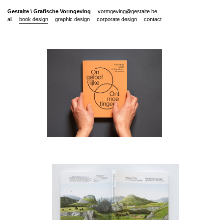
Gestalte
\
Grafische Vormgeving
vormgeving@gestalte.be
all
book design
graphic design
corporate design
contact