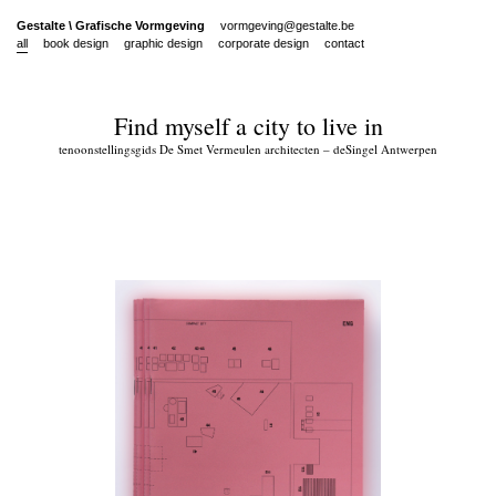
Gestalte
\
Grafische Vormgeving
vormgeving@gestalte.be
all
book design
graphic design
corporate design
contact
Find myself a city to live in
tenoonstellingsgids De Smet Vermeulen architecten – deSingel Antwerpen